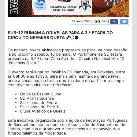
14 maio 2026 |
371 |
SUB-12 RUMAM A ODIVELAS PARA A 3.ª ETAPA DO
CIRCUITO NEEMIAS QUETA 🏀⚪⚫
Os nossos jovens alvinegros preparam-se para um novo desafio
já no próximo sábado, 16 de maio. O Portimonense SC estará
presente na 3.ª Etapa (Zona Sul) do II Circuito Nacional Mini 12
"Neemias Queta".
O evento terá lugar no Pavilhão ES Ramada, em Odivelas, entre
as 09h00 e as 13h30. Será mais uma manhã de grande nível,
onde a nossa equipa terá a oportunidade de partilhar o campo
com diversos clubes de referência:
Odivelas Basket Clube
UD Vilafranquense
Salesianos de Évora
Salesianos do Estoril
Clube Atlético de Queluz
Esta iniciativa, organizada sob a égide da Federação Portuguesa
de Basquetebol com o apoio da Associação de Basquetebol de
Lisboa, continua a promover o crescimento e o convívio dos
futuros talentos da modalidade.