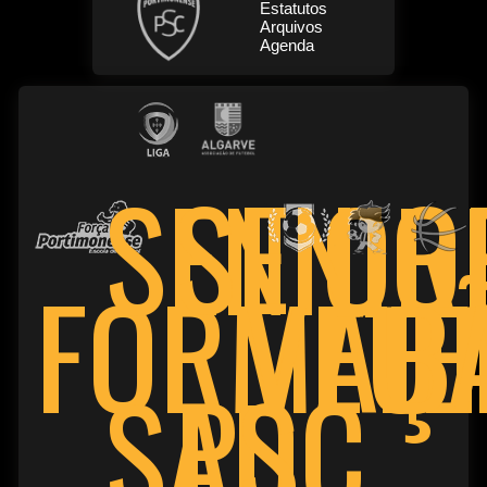
Estatutos
Arquivos
Agenda
SENIO
SENIOR
FORMAÇ
VET
FU
B
PSC
SAD