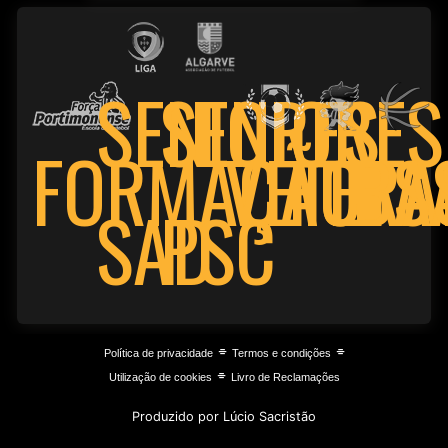
SENIORES
SENIORES
FORMAÇÃO
VETER
FUTS
BA
PSC
SAD
⌯
⌯
Política de privacidade
Termos e condições
⌯
Utilização de cookies
Livro de Reclamações
Produzido por Lúcio Sacristão