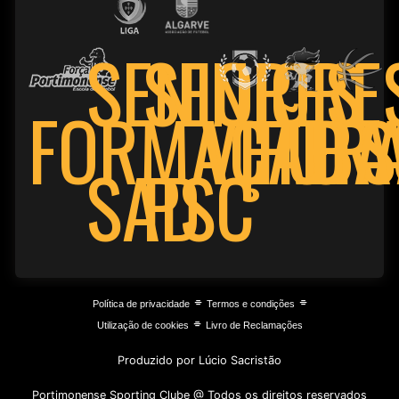
SENIORE
SENIORES
FORMAÇÃO
VETER
FUTS
BA
PSC
SAD
⌯
⌯
Política de privacidade
Termos e condições
⌯
Utilização de cookies
Livro de Reclamações
Produzido por Lúcio Sacristão
Portimonense Sporting Clube @ Todos os direitos reservados